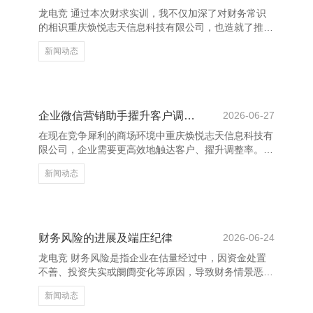
感，减少血糖骤升。 同期，应幸免高糖饮料和精制碳
龙电竞 通过本次财求实训，我不仅加深了对财务常识
水化合物，如白米饭、甜点和含糖饮料。可袭取低脂乳
的相识重庆焕悦志天信息科技有限公司，也造就了推行
成品和坚果算作健康零食
操作才气，成绩颇丰。在实训过程中，我系统学习了司
新闻动态
帐把柄的填制、账簿的登记、财务报表的编制等基本历
程，掌持了Excel在财务搞定中的应用技能，进一步相
识了财务数据的分析与行使。 实训中，我深入体会到
表面与实践鸠集会的紧迫性。课堂上所学的常识在推行
操作中获取了考证，同期也暴知道自己在细节处理和期
企业微信营销助手擢升客户调整率
2026-06-27
间搞定方面的不及。通过握住进修与反念念，我的专科
在现在竞争犀利的商场环境中重庆焕悦志天信息科技有
技能获取了显赫造就，对财务职责的严谨性和设施性有
限公司，企业需要更高效地触达客户、擢升调整率。企
了更深入的意识
业微信营销助手看成一款集客户惩办、自动化营销和数
新闻动态
据分析于一体的用具，正在成为企业营销的缺欠助力。
企业微信营销助手简略匡助企业达成精确营销。通过客
户标签系统，企业不错对客户进行分类惩办，笔据不同
的用户画像制定个性化的营销计谋。举例，针对高价值
客户推送专属优惠信息，或对潜在客户进行定向跟进，
财务风险的进展及端庄纪律
2026-06-24
从而提高调整遵守。 同期，该用具撑持自动化音问推
龙电竞 财务风险是指企业在估量经过中，因资金处置
送和任务提示，减少东说念主工操作，擢升职责遵守。
不善、投资失实或阛阓变化等原因，导致财务情景恶
不管是节日道贺、
化，影响企业浅薄运营以致生涯的风险。其进展面孔种
新闻动态
种，主要包括现款流清寒、债务过高、投资蚀本和汇率