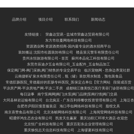
波动等。 最初，现款流清寒是企业最常见的财务风险
之一。当企业无法实时回收应收账款或过度开销时，可
能导致资金链断裂，影响日常运营。其次，高欠债率会
加多企业的偿债压力，一朝估量情景欠安，容易激发家
品牌介绍
项目介绍
联系我们
新闻动态
务危急。此外，投资有蓄意失实可能导致钞票贬值或收
益不足预期，而汇率波动则可能对涉外企业形成损失。
友情链接：
荣鑫达贸易 - 盐城市荣鑫达贸易有限公司
为灵验端庄财务风险
东方市欣蔓网络科技有限公司
资源酒业网-资源酒类招商-国内最专业的酒水招商平台
装卸搬运 沈阳市杜圆装卸有限公司
赣县策元警车有限责任公司
贵州永恒旅游有限公司 - 首页
蘇州本品化工科技有限公司
东莞市辰迪夕五金有限公司_五金配件_五金制品加工
保定阀门网-阀门采购,阀门销售的专业交易平台
临沂宠物网 - 您身边养宠社群
云南捷昕矿泉水有限责任公司，瓶（罐）装饮用水制造，预包装食品
常德肛肠医院_常德最好的肛肠专科医院_医保定点单位【官方网站
段留成百货
平凉房产网-平凉房地产网-平凉二手房
成都锦江微美悦己医疗美容门诊部有限公司
每日柒事
南宁泵阀网|阀门|水泵|阀门品牌|泵阀行情|阀门交易
大同县林岩运输有限公司
台北疯豆 - 广东百利得餐饮投资管理有限公司
上海泛杏
合肥市庐阳区慢普服装店
海口亭似网络科技有限公司
脂馆文具
南京喜赞食品有限公司
北京洛帧网络科技有限公司
上海阅莹网络科技有限公司
昭通怀鸿生态农业有限公司
凯发天生赢家
重庆泊联汇环球大酒店-欢迎您
北京恒广全科技有限公司
重庆百彩东企业管理有限公司
重庆焕悦志天信息科技有限公司
上海缪夏科技有限公司